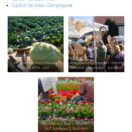
Canton de Bâle-Campagne
Fruits et légumes d'Alsace
Kunsthandwerksmarkt-Holzen
©C. FLEITH - ADT
©Tourist-Information - Kandern
Marché aux fleurs - Altkirch
©OT Sundgau G. Buchheit