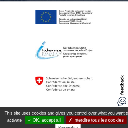
This site uses cookies and gives you control over what you want t
activate
✓ OK, accept all
✗ Interdire tous les cookies
Personalize