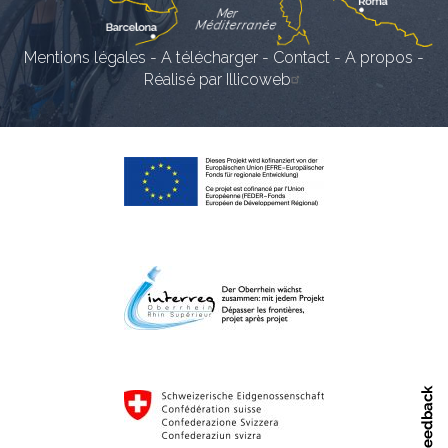
Mentions légales
-
A télécharger
-
Contact
-
A propos
-
Réalisé par Illicoweb