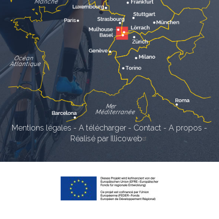
Mentions légales
-
A télécharger
-
Contact
-
A propos
-
Réalisé par Illicoweb