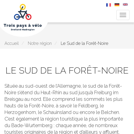
Togg
navig
Aller
au
contenu
principal
Accueil
Notre région
Le Sud de la Forêt-Noire
LE SUD DE LA FORÊT-NOIRE
Située au sud-ouest de l’Allemagne, le sud de la Forêt-
Noire s’étend du Haut-Rhin au sud jusqu’à Freiburg im
Breisgau au nord. Elle comprend les sommets les plus
hauts de la Forêt-Noire, à savoir le Feldberg, le
Herzogenhorn, le Schauinsland ou encore le Belchen.
C’est également la région touristique la plus importante
du Bade-Wurtemberg : chaque année, de nombreux
touristes originaires de la région et d’ailleurs y affluent.