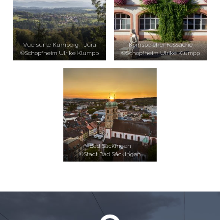
Vue sur le Kürnberg - Jura
Kornspeicher Fassache
©Schopfheim Ulrike Klumpp
©Schopfheim Ulrike Klumpp
Bad Säckingen
©Stadt Bad Säckingen