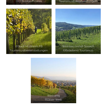
©ETB-J.Kauffmann
Tourismus&Veranstaltungen
©Stadt Müllheim FB
Weinbau Imhof-Sissach
Tourismus&Veranstaltungen
©Baselland Tourismus
Weinweg
©Oliver Welti