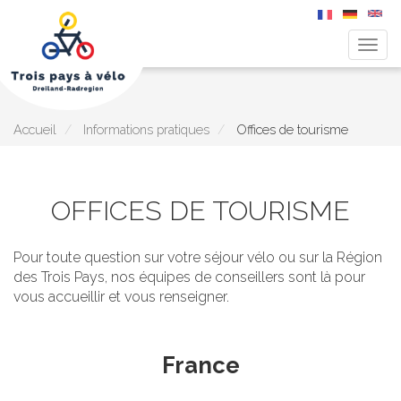
Togg
navig
Aller
au
contenu
principal
Accueil
Informations pratiques
Offices de tourisme
OFFICES DE TOURISME
Pour toute question sur votre séjour vélo ou sur la Région
des Trois Pays, nos équipes de conseillers sont là pour
vous accueillir et vous renseigner.
France