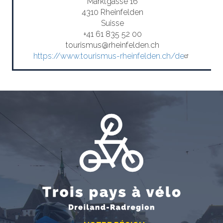
Marktgasse 16
4310 Rheinfelden
Suisse
+41 61 835 52 00
tourismus@rheinfelden.ch
https://www.tourismus-rheinfelden.ch/de