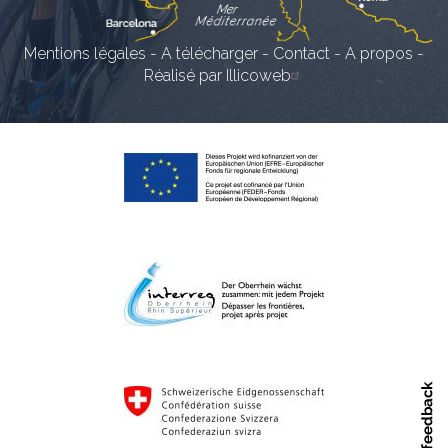
Mentions légales
-
A télécharger
-
Contact
-
A propos
-
Réalisé par Illicoweb