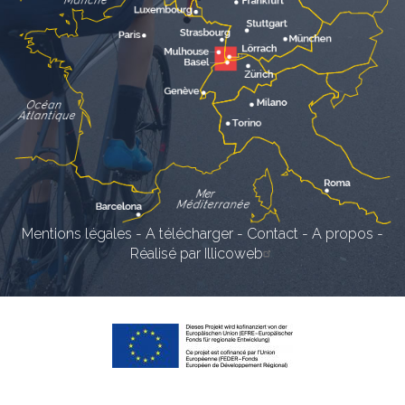
Mentions légales
-
A télécharger
-
Contact
-
A propos
-
Réalisé par Illicoweb