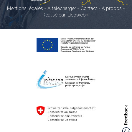
Mentions légales
-
A télécharger
-
Contact
-
A propos
-
Réalisé par Illicoweb