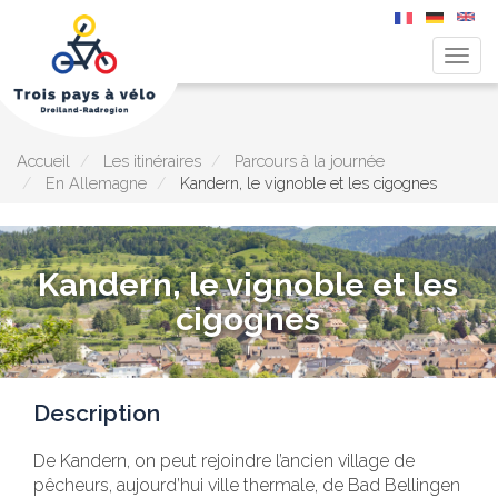
Togg
navig
Aller
au
contenu
principal
Accueil
Les itinéraires
Parcours à la journée
En Allemagne
Kandern, le vignoble et les cigognes
Kandern, le vignoble et les
cigognes
Description
De Kandern, on peut rejoindre l’ancien village de
pêcheurs, aujourd’hui ville thermale, de Bad Bellingen