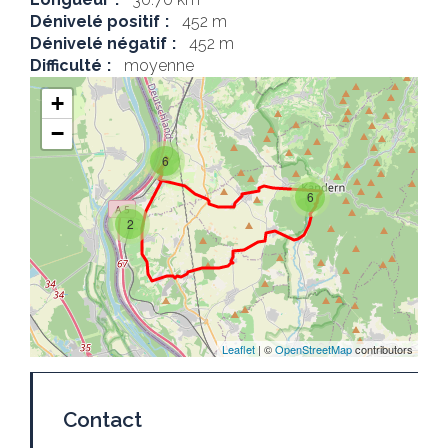
Dénivelé positif
452 m
Dénivelé négatif
452 m
Difficulté
moyenne
+
−
6
6
2
Leaflet
| ©
OpenStreetMap
contributors
Contact