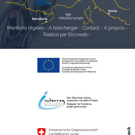
Mentions légales
-
A télécharger
-
Contact
-
A propos
-
Réalisé par Illicoweb