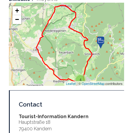
+
−
4
Leaflet
| ©
OpenStreetMap
contributors
Contact
Tourist-Information Kandern
Hauptstraße 18
79400 Kandern