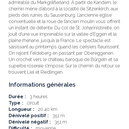
admirable du Markgräflerland. À partir de Kandern, le
chemin mène d’abord à la localité de Sitzenkirch, aux
pieds des ruines du Sausenburg. L’ancienne église
conventuelle et la roue de l’ancien moulin vous offrent
un instant de détente. Du col de St. Johannisbreite, on
jouit d’une vue imprenable sur la vallée d’Eggen et la
plaine rhénane, jusqu’à la France. Le spectacle est
saisissant au printemps quand les cerisiers fleurissent.
On rejoint Feldeberg en passant par Obereggenen.
Un crochet vers le château baroque de Bürgeln et sa
superbe roseraie s’impose. Sur le chemin du retour se
trouvent Liel et Riedlingen.
Informations générales
Durée
3 heures
Type
circuit
Longueur
20.40 km
Dénivelé positif
351 m
Dénivelé négatif
351 m
Difficulté
moyenne