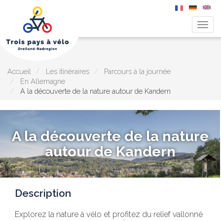
Togg
navig
Aller
au
contenu
principal
Accueil
Les itinéraires
Parcours à la journée
En Allemagne
A la découverte de la nature autour de Kandern
A la découverte de la nature
autour de Kandern
Description
Explorez la nature à vélo et profitez du relief vallonné