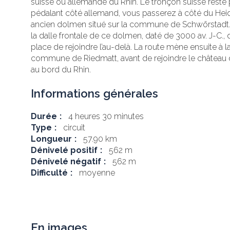
suisse ou allemande du Rhin. Le tronçon suisse reste 
pédalant côté allemand, vous passerez à côté du Heide
ancien dolmen situé sur la commune de Schwörstadt. 
la dalle frontale de ce dolmen, daté de 3000 av. J-C.
place de rejoindre l’au-delà. La route mène ensuite à 
commune de Riedmatt, avant de rejoindre le château d
au bord du Rhin.
Informations générales
Durée
4 heures 30 minutes
Type
circuit
Longueur
57.90 km
Dénivelé positif
562 m
Dénivelé négatif
562 m
Difficulté
moyenne
En images