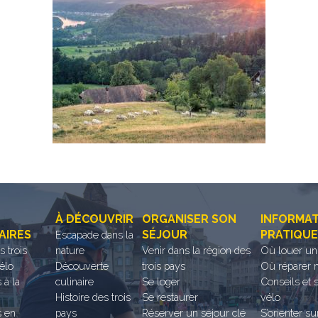
À DÉCOUVRIR
ORGANISER SON
INFORMA
AIRES
SÉJOUR
PRATIQU
Escapade dans la
es trois
nature
Venir dans la région des
Où louer un
élo
Découverte
trois pays
Où réparer 
 à la
culinaire
Se loger
Conseils et 
Histoire des trois
Se restaurer
vélo
s en
pays
Réserver un séjour clé
S’orienter su