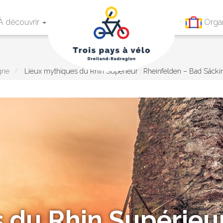
À découvrir
Orga
gne
Lieux mythiques du Rhin Supérieur : Rheinfelden – Bad Säcki
 du Rhin Supérieur