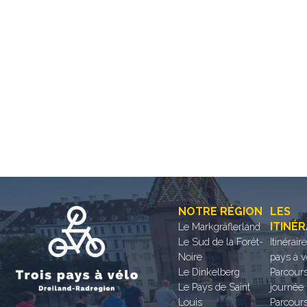
NOTRE RÉGION
LES
ITINÉR
Le Markgräflerland
Le Sud de la Forêt-
Itinérair
Noire
pays à v
Le Dinkelberg
Parcours
Le Pays de Saint
journée
Louis
Parcour