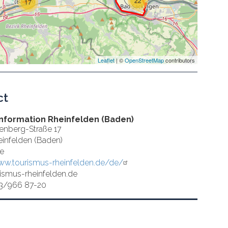
22
17
Leaflet
| ©
OpenStreetMap
contributors
ct
Information Rheinfelden (Baden)
tenberg-Straße 17
infelden (Baden)
e
ww.tourismus-rheinfelden.de/de/
ismus-rheinfelden.de
23/966 87-20