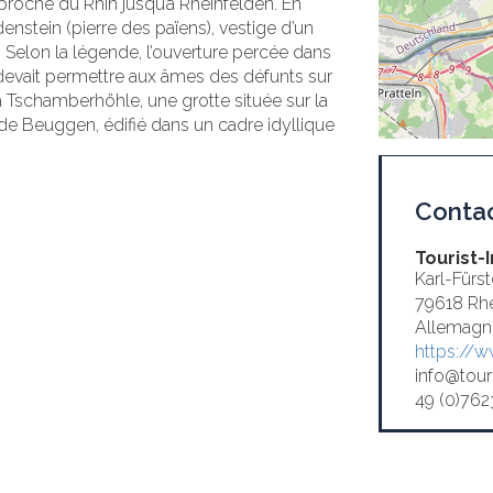
proche du Rhin jusqu’à Rheinfelden. En
nstein (pierre des païens), vestige d’un
Selon la légende, l’ouverture percée dans
, devait permettre aux âmes des défunts sur
la Tschamberhöhle, une grotte située sur la
e Beuggen, édifié dans un cadre idyllique
Conta
Tourist-
Karl-Fürs
79618 Rhe
Allemagn
https://w
info@tour
49 (0)76