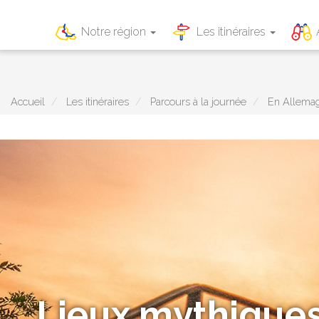
Main
Notre région
Les itinéraires
navigation
Aller
au
contenu
principal
Accueil
Les itinéraires
Parcours à la journée
En Allema
Lieux mythiques