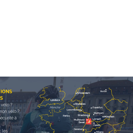
TIONS
ES
 vélo ?
mon vélo ?
sécurité à
r les