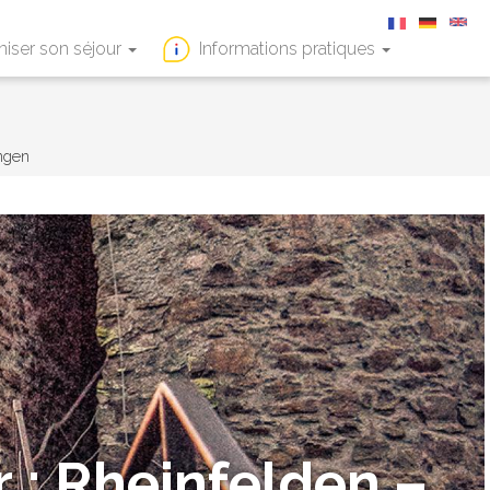
niser son séjour
Informations pratiques
ngen
 : Rheinfelden –