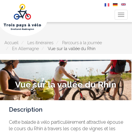
Togg
navig
Aller
au
contenu
principal
Accueil
Les itinéraires
Parcours à la journée
En Allemagne
Vue sur la vallée du Rhin
Vue sur la vallée du Rhin
Description
Cette balade à vélo particulièrement attractive épouse
le cours du Rhin à travers les ceps de vignes et les