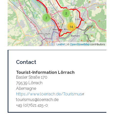
2
2
14
Leaflet
| ©
OpenStreetMap
contributors
Contact
Tourist-Information Lörrach
Basler Straße 170
79539 Lörrach
Allemagne
https://www.loerrach.de/Tourismus
tourismus@loerrach.de
+49 (0)7621 415-0