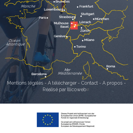
Mentions légales
-
A télécharger
-
Contact
-
A propos
-
Réalisé par Illicoweb