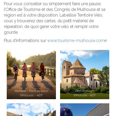
Pour vous conseiller ou simplement faire une pause,
l’Office de Tourisme et des Congrès de Mulhouse et sa
région est à votre disposition. Labellisé Territoire Vélo,
vous y trouverez des cartes, du petit matériel de
réparation, de quoi garer votre vélo et remplir votre
gourde.
Plus d’informations sur
www.tourisme-mulhouse.com
Rixheim - Pont du bouc
Ottmarsheim
©Pictural – ADT
©Pictural - ADT