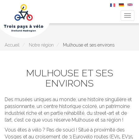
Togg
navig
Aller
au
contenu
principal
Accueil
Notre région
Mulhouse et ses environs
MULHOUSE ET SES
ENVIRONS
Des musées uniques au monde, une histoire singulière et
passionnante, un centre historique coloré, un patrimoine
industriel riche et en partie réhabilité, du street-art et de
l’art, c’est ce que vous réserve Mulhouse et sa région !
Vous êtes à vélo ? Pas de souci ! Situé à proximité des
Vosges et au croisement de 3 Eurovélo routes (EV5, EV15