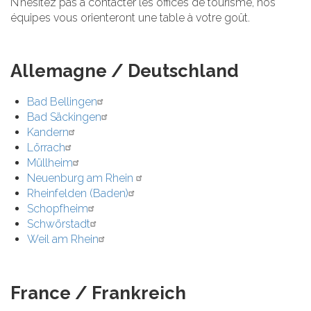
N’hésitez pas à contacter les offices de tourisme, nos
équipes vous orienteront une table à votre goût.
Allemagne / Deutschland
Bad Bellingen
Bad Säckingen
Kandern
Lörrach
Müllheim
Neuenburg am Rhein
Rheinfelden (Baden)
Schopfheim
Schwörstadt
Weil am Rhein
France / Frankreich