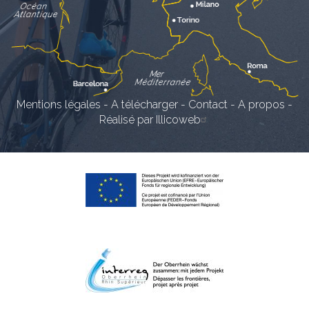
Mentions légales
-
A télécharger
-
Contact
-
A propos
-
Réalisé par Illicoweb