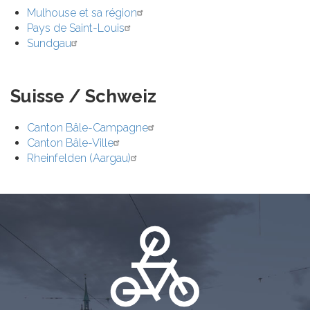
Mulhouse et sa région
Pays de Saint-Louis
Sundgau
Suisse / Schweiz
Canton Bâle-Campagne
Canton Bâle-Ville
Rheinfelden (Aargau)