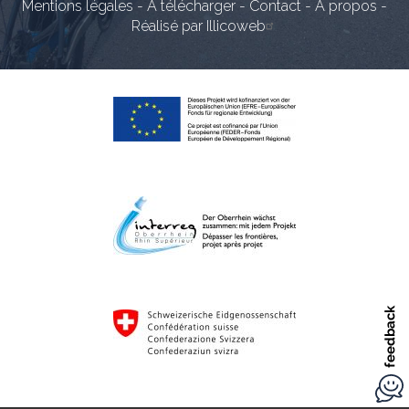
Mentions légales
-
A télécharger
-
Contact
-
A propos
-
Réalisé par Illicoweb