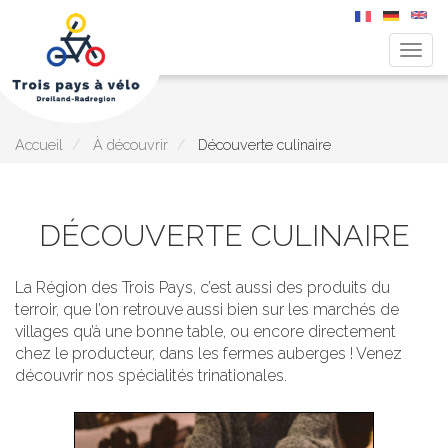
Togg
navig
Aller
au
contenu
principal
Accueil
À découvrir
Découverte culinaire
DÉCOUVERTE CULINAIRE
La Région des Trois Pays, c’est aussi des produits du
terroir, que l’on retrouve aussi bien sur les marchés de
villages qu’à une bonne table, ou encore directement
chez le producteur, dans les fermes auberges ! Venez
découvrir nos spécialités trinationales.