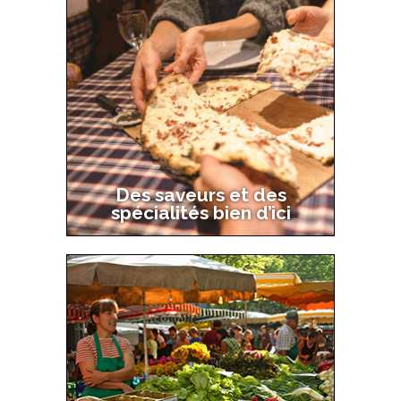
Main
navigation
2
Des saveurs et des
spécialités bien d’ici