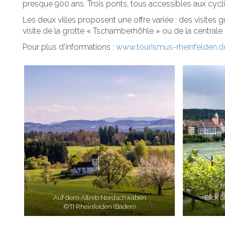
presque 900 ans. Trois ponts, tous accessibles aux cyclist
Les deux villes proposent une offre variée : des visites g
visite de la grotte « Tschamberhöhle » ou de la central
Pour plus d'informations :
www.tourismus-rheinfelden.d
Auf dem Altreb Nordschwaben
Blick 
©TI Rheinfelden (Baden)