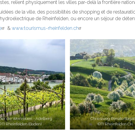
es, relient physiquement les villes par-delà la frontière nationa
uidées de la ville, des possibilités de shopping et de restaurat
e hydroélectrique de Rheinfelden, ou encore un séjour de déten
e
&
www.tourismus-rheinfelden.ch
über die Weinreben - Adelberg
Chriesiweg Renato Bagatt
©TI Rheinfelden (Baden)
©TI Rheinfelden CH