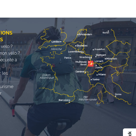
TIONS
ES
 vélo ?
mon vélo ?
sécurité à
r les
ourisme
r