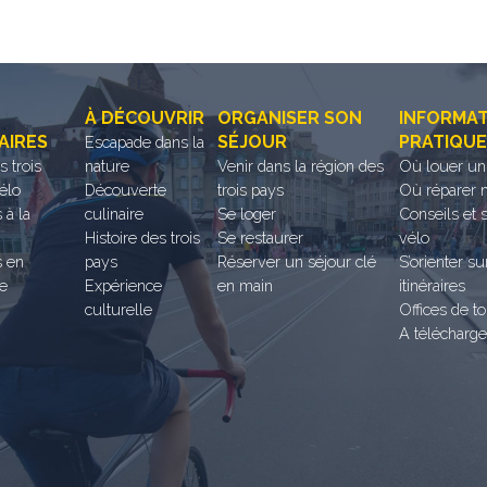
À DÉCOUVRIR
ORGANISER SON
INFORMA
AIRES
SÉJOUR
PRATIQU
Escapade dans la
es trois
nature
Venir dans la région des
Où louer un
élo
Découverte
trois pays
Où réparer 
 à la
culinaire
Se loger
Conseils et 
Histoire des trois
Se restaurer
vélo
s en
pays
Réserver un séjour clé
S’orienter su
ce
Expérience
en main
itinéraires
culturelle
Offices de t
A télécharge