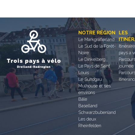
NOTRE RÉGION
LES
ITINÉR
Le Markgräflerland
Le Sud de la Forêt-
Itinérair
Noire
pays à v
Le Dinkelberg
Parcours
Le Pays de Saint
journée
Louis
Parcour
Le Sundgau
itinéran
Mulhouse et ses
environs
Bâle
Baselland
Schwarzbubenland
Les deux
Rheinfelden