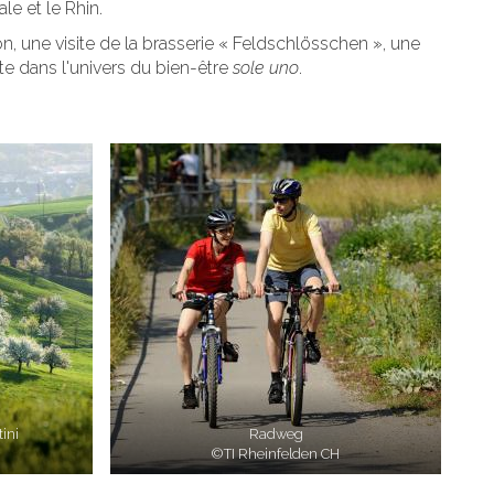
le et le Rhin.
ion, une visite de la brasserie « Feldschlösschen », une
te dans l'univers du bien-être
sole uno
.
ini
Radweg
©TI Rheinfelden CH