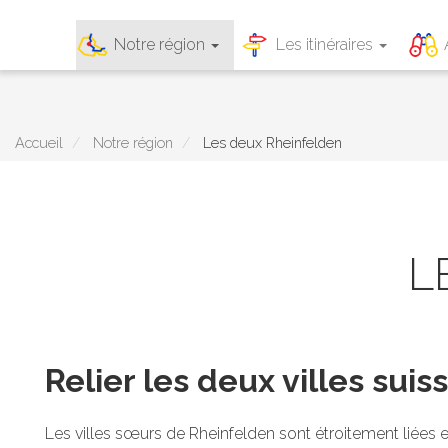
Main
Notre région
Les itinéraires
navigation
Aller
au
contenu
principal
Accueil
Notre région
Les deux Rheinfelden
L
Relier les deux villes su
Les villes sœurs de Rheinfelden sont étroitement liées entr