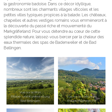
la gastronomie badoise. Dans ce décor idyllique,
nombreux sont les charmants villages viticoles et les
petites villes typiques propices à la balade. Les châteaux,
chapelles et autres vestiges romains vous emmèneront à
la découverte du passé riche et mouvementé du
Markgräferland. Pour vous détendre au cœur de cette
splendide nature, laissez-vous bercer par la chaleur des
eaux thermales des spas de Badenweiler et de Bad
Bellingen.
Vue sur le Rhin
©Bade- und Kurverwaltung
Vue sur la Forêt Noire
Bad Bellingen
©Stadt Müllheim_FB