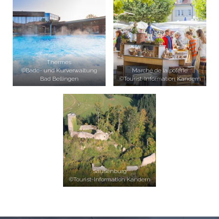
Thermes
©Bade- und Kurverwaltung
Marché de la poterie
Bad Bellingen
©Tourist-Information Kandern
Sausenburg
©Tourist-Information Kandern