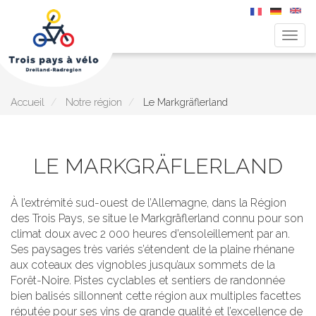
Togg
navig
Aller
au
contenu
principal
Accueil
Notre région
Le Markgräflerland
LE MARKGRÄFLERLAND
À l’extrémité sud-ouest de l’Allemagne, dans la Région
des Trois Pays, se situe le Markgräflerland connu pour son
climat doux avec 2 000 heures d’ensoleillement par an.
Ses paysages très variés s’étendent de la plaine rhénane
aux coteaux des vignobles jusqu’aux sommets de la
Forêt-Noire. Pistes cyclables et sentiers de randonnée
bien balisés sillonnent cette région aux multiples facettes
réputée pour ses vins de grande qualité et l’excellence de