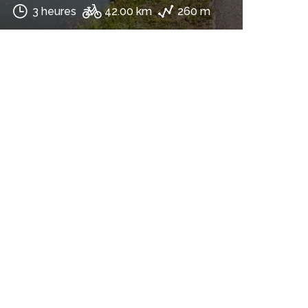
3 heures
42.00 km
260 m