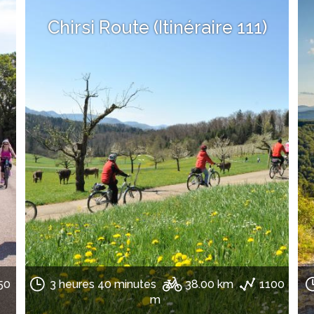
Chirsi Route (Itinéraire 111)
50
3 heures 40 minutes
38.00 km
1100
m