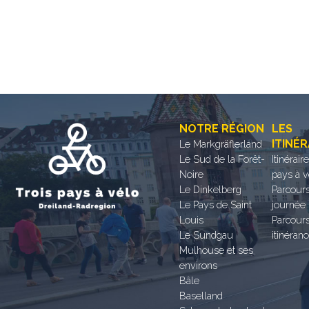
NOTRE RÉGION
LES
ITINÉR
Le Markgräflerland
Le Sud de la Forêt-
Itinérair
Noire
pays à v
Le Dinkelberg
Parcours
Le Pays de Saint
journée
Louis
Parcour
Le Sundgau
itinéran
Mulhouse et ses
environs
Bâle
Baselland