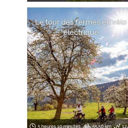
Le tour des fermes en vélo
électrique
5 heures 10 minutes
55.50 km
12