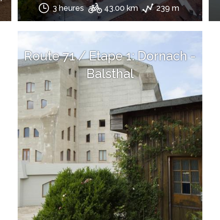
3 heures
43.00 km
239 m
Route 71 / Etape 1: Dornach -
Balsthal