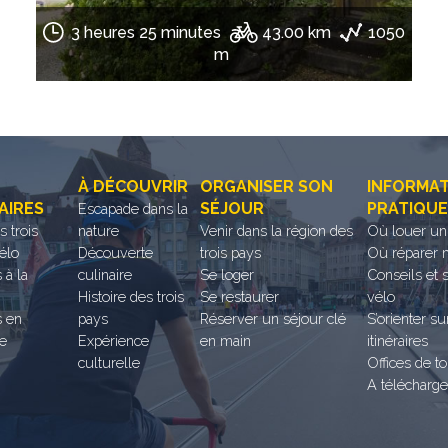
3 heures 25 minutes
43.00 km
1050
m
À DÉCOUVRIR
ORGANISER SON
INFORMA
AIRES
SÉJOUR
PRATIQU
Escapade dans la
es trois
nature
Venir dans la région des
Où louer un
élo
Découverte
trois pays
Où réparer 
 à la
culinaire
Se loger
Conseils et 
Histoire des trois
Se restaurer
vélo
s en
pays
Réserver un séjour clé
S’orienter su
ce
Expérience
en main
itinéraires
culturelle
Offices de t
A télécharge