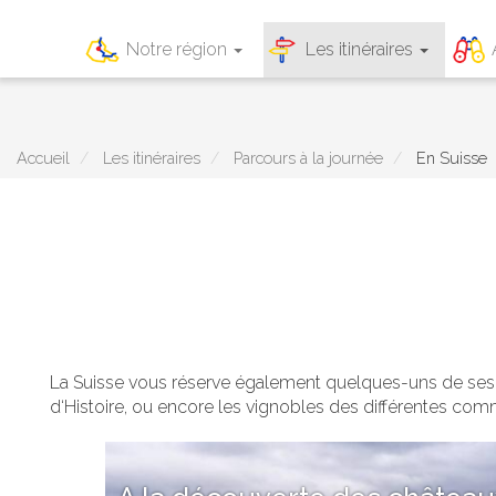
Main
Notre région
Les itinéraires
navigation
Aller
au
contenu
principal
Accueil
Les itinéraires
Parcours à la journée
En Suisse
La Suisse vous réserve également quelques-uns de ses tré
d‘Histoire, ou encore les vignobles des différentes com