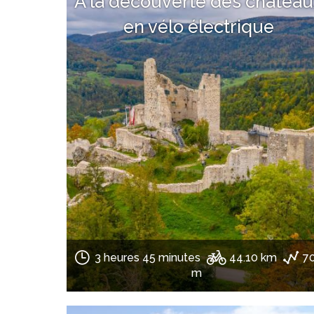
A la découverte des château
en vélo électrique
3 heures 45 minutes
44.10 km
7
m