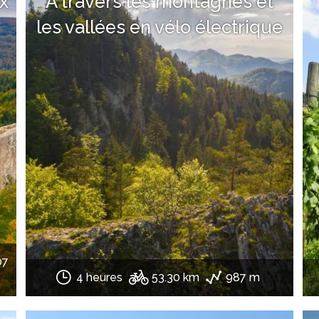
x
À travers les montagnes et
les vallées en vélo électrique
07
4 heures
53.30 km
987 m