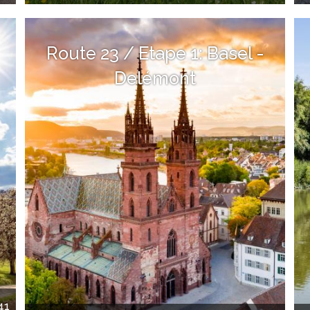
Route 23 / Etape 1: Basel -
Delémont
41