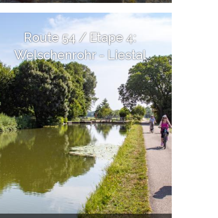
Route 54 / Etape 4:
Welschenrohr - Liestal