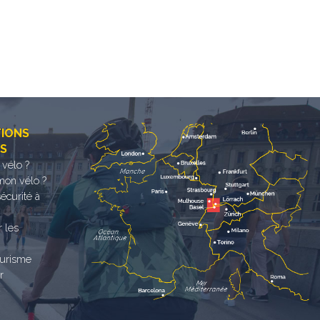
TIONS
ES
 vélo ?
mon vélo ?
sécurité à
r les
ourisme
r