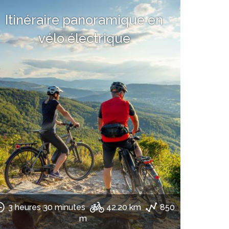
Itinéraire panoramique en
vélo électrique
3 heures 30 minutes
42.20 km
850
m