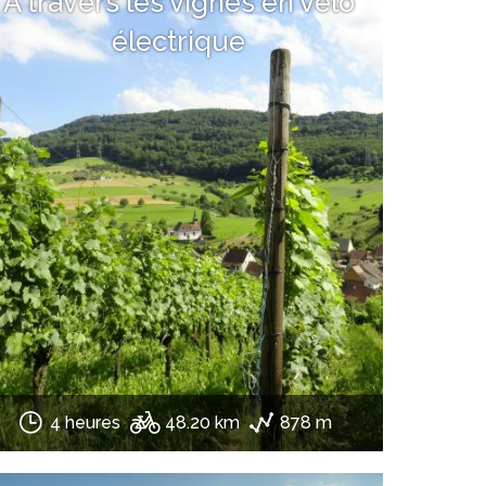
À travers les vignes en vélo
électrique
4 heures
48.20 km
878 m