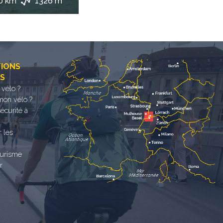
0 km
1326 m
TIONS
ES
 vélo ?
mon vélo ?
sécurité à
r les
ourisme
r