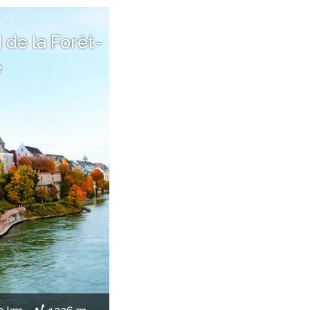
d de la Forêt-
e