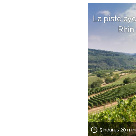
La piste cy
Rhin
5 heures 20 min