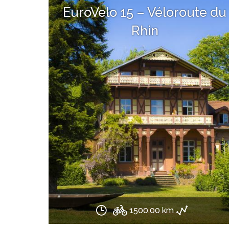
EuroVelo 15 – Véloroute du
Rhin
1500.00 km