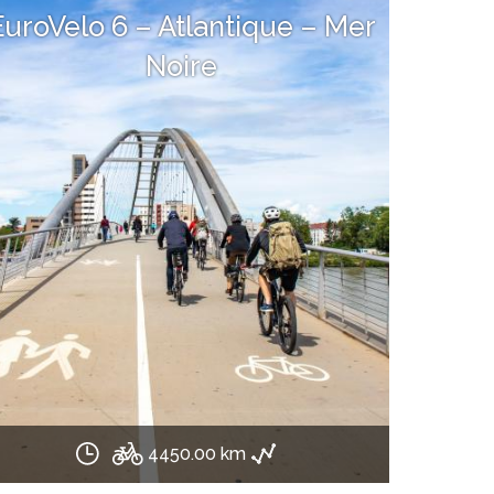
EuroVelo 6 – Atlantique – Mer
Noire
4450.00 km