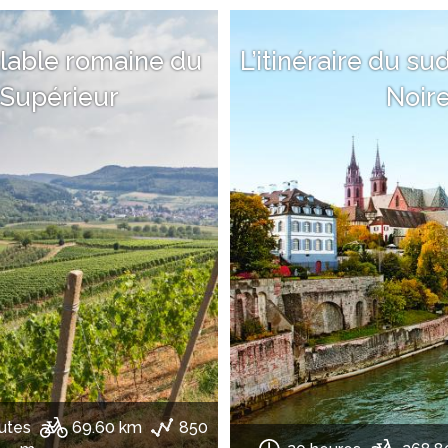
clable romaine du
L’itinéraire du su
 Supérieur
Noir
utes
69.60 km
850