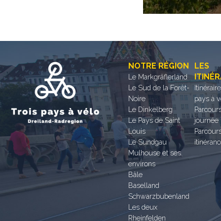
NOTRE RÉGION
LES
ITINÉR
Le Markgräflerland
Le Sud de la Forêt-
Itinérair
Noire
pays à v
Le Dinkelberg
Parcours
Le Pays de Saint
journée
Louis
Parcour
Le Sundgau
itinéran
Mulhouse et ses
environs
Bâle
Baselland
Schwarzbubenland
Les deux
Rheinfelden