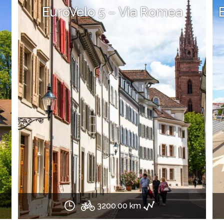
EuroVelo 5 – Via Romea
3200.00 km