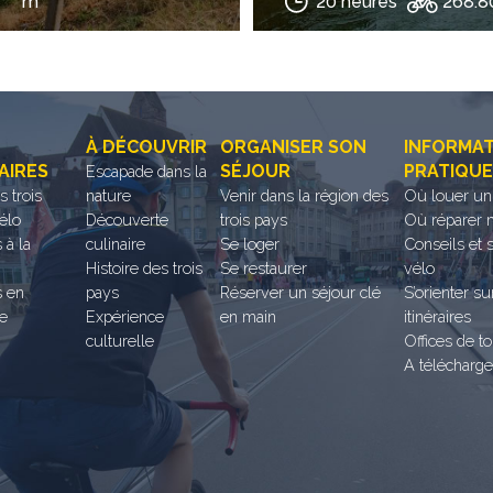
m
20 heures
268.8
À DÉCOUVRIR
ORGANISER SON
INFORMA
AIRES
SÉJOUR
PRATIQU
Escapade dans la
es trois
nature
Venir dans la région des
Où louer un
élo
Découverte
trois pays
Où réparer 
 à la
culinaire
Se loger
Conseils et 
Histoire des trois
Se restaurer
vélo
s en
pays
Réserver un séjour clé
S’orienter su
ce
Expérience
en main
itinéraires
culturelle
Offices de t
A télécharge