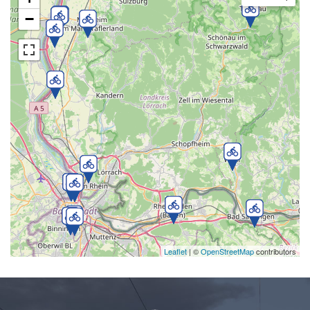
−
Leaflet
| ©
OpenStreetMap
contributors