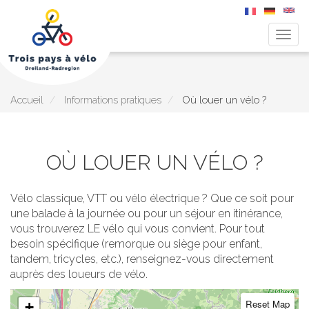
Togg
navig
Aller
au
contenu
principal
Accueil
Informations pratiques
Où louer un vélo ?
OÙ LOUER UN VÉLO ?
Vélo classique, VTT ou vélo électrique ? Que ce soit pour
une balade à la journée ou pour un séjour en itinérance,
vous trouverez LE vélo qui vous convient. Pour tout
besoin spécifique (remorque ou siège pour enfant,
tandem, tricycles, etc.), renseignez-vous directement
auprès des loueurs de vélo.
Reset Map
+