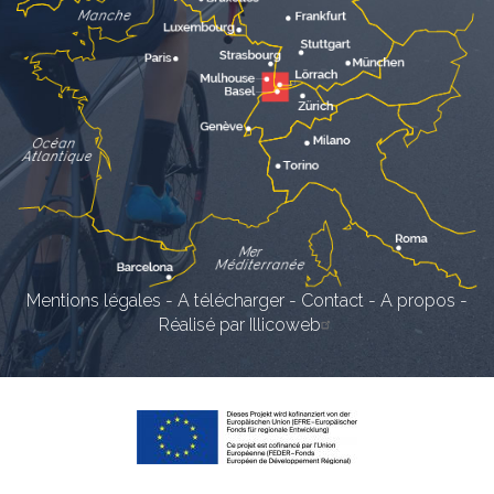
Mentions légales
-
A télécharger
-
Contact
-
A propos
-
Réalisé par Illicoweb