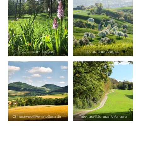
©Jurapark Aargau
©Jurapark Aargau
Chriesiweg©RenatoBagattini
Tafeljura©Jurapark Aargau