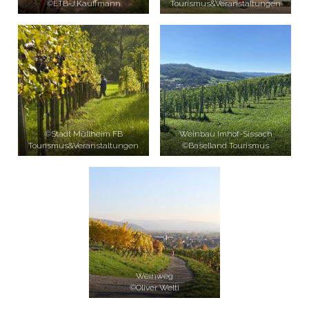
©ETB-J.Kauffmann
Tourismus&Veranstaltungen
©Stadt Müllheim FB
Weinbau Imhof-Sissach
Tourismus&Veranstaltungen
©Baselland Tourismus
Weinweg
©Oliver Welti