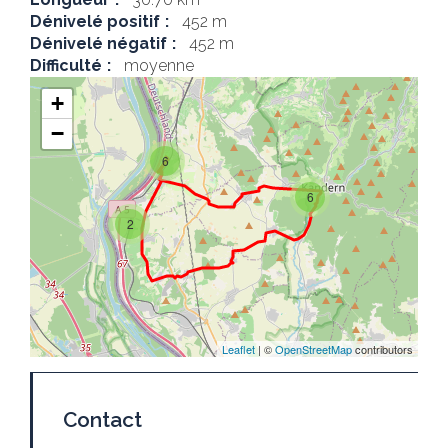
Dénivelé positif
452 m
Dénivelé négatif
452 m
Difficulté
moyenne
+
−
6
6
2
Leaflet
| ©
OpenStreetMap
contributors
Contact