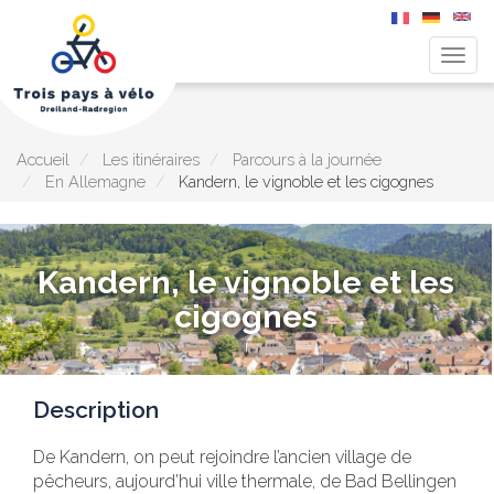
Togg
navig
Aller
au
contenu
principal
Accueil
Les itinéraires
Parcours à la journée
En Allemagne
Kandern, le vignoble et les cigognes
Kandern, le vignoble et les
cigognes
Description
De Kandern, on peut rejoindre l’ancien village de
pêcheurs, aujourd’hui ville thermale, de Bad Bellingen